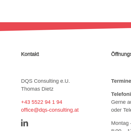
Kontakt
Öffnung
DQS Consulting e.U.
Termine
Thomas Dietz
Telefon
+43 5522 94 1 94
Gerne a
office@dqs-consulting.at
oder Te
Montag –
8:00 – 1